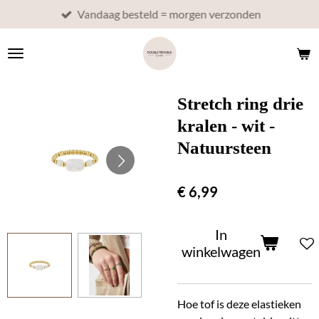
Vandaag besteld = morgen verzonden
Ga
direct
naar
de
hoofdinhoud
Stretch ring drie
kralen - wit -
Natuursteen
€ 6,99
In
winkelwagen
Hoe tof is deze elastieken