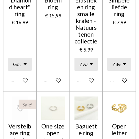
''Diamon
''Bloem''
Elastiek
Simpele
d heart''
ring
en ring
liefde
ring
smalle
ring
€ 15,99
kralen -
€ 16,99
€ 7,99
Natuurs
tenen
collectie
€ 5,99
In winkelwagen
In winkelwagen
Houd mij op de hoogte
In winkelwag
Sale!
Verstelb
One size
Baguett
Open
are ring
open
e ring
letter