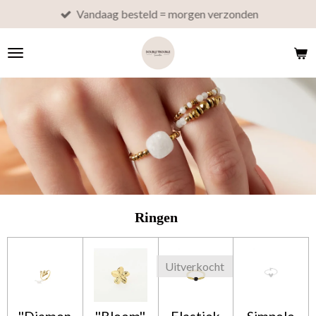
Vandaag besteld = morgen verzonden
Ga
direct
naar
de
hoofdinhoud
Ringen
Uitverkocht