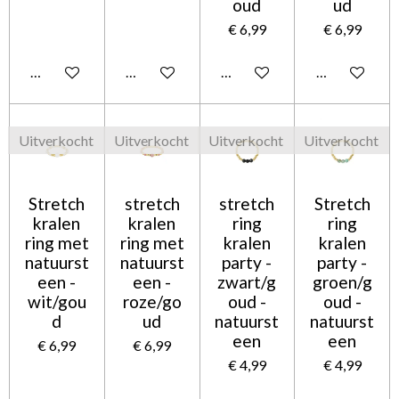
oud
ud
€ 6,99
€ 6,99
Houd mij op de hoogte
In winkelwagen
Houd mij op de hoogte
In winkelwag
Uitverkocht
Uitverkocht
Uitverkocht
Uitverkocht
Stretch
stretch
stretch
Stretch
kralen
kralen
ring
ring
ring met
ring met
kralen
kralen
natuurst
natuurst
party -
party -
een -
een -
zwart/g
groen/g
wit/gou
roze/go
oud -
oud -
d
ud
natuurst
natuurst
een
een
€ 6,99
€ 6,99
€ 4,99
€ 4,99