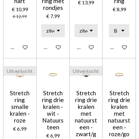
hart
ring met
ring
€ 13,99
rondjes
€ 10,99
€ 8,99
€ 7,99
€ 12,99
In winkelwagen
In winkelwagen
In winkelwagen
In winkelwag
Uitverkocht
Uitverkocht
Stretch
Stretch
Stretch
Stretch
ring
ring drie
ring drie
ring drie
smalle
kralen -
kralen
kralen
kralen -
wit -
met
met
roze
Natuurs
natuurst
natuurst
teen
een -
een -
€ 6,99
zwart/g
roze/go
€ 6,99