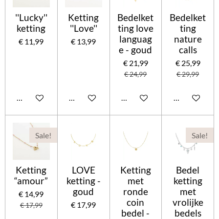
''Lucky''
Ketting
Bedelket
Bedelket
ketting
''Love''
ting love
ting
languag
nature
€ 11,99
€ 13,99
e - goud
calls
€ 21,99
€ 25,99
€ 24,99
€ 29,99
Houd mij op de hoogte
In winkelwagen
Houd mij op de hoogte
In winkelwag
Sale!
Sale!
Ketting
LOVE
Ketting
Bedel
“amour”
ketting -
met
ketting
goud
ronde
met
€ 14,99
coin
vrolijke
€ 17,99
€ 17,99
bedel -
bedels