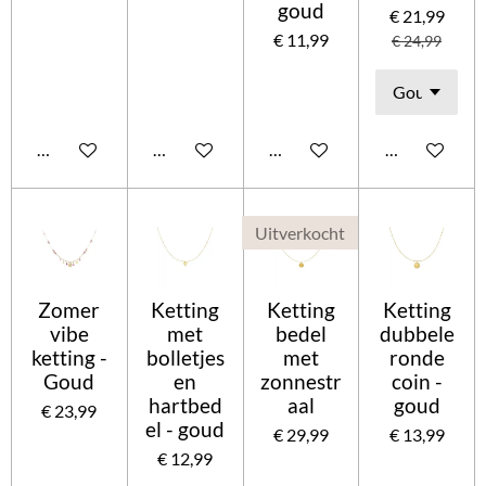
goud
€ 21,99
€ 11,99
€ 24,99
In winkelwagen
In winkelwagen
In winkelwagen
In winkelwag
Uitverkocht
Zomer
Ketting
Ketting
Ketting
vibe
met
bedel
dubbele
ketting -
bolletjes
met
ronde
Goud
en
zonnestr
coin -
hartbed
aal
goud
€ 23,99
el - goud
€ 29,99
€ 13,99
€ 12,99