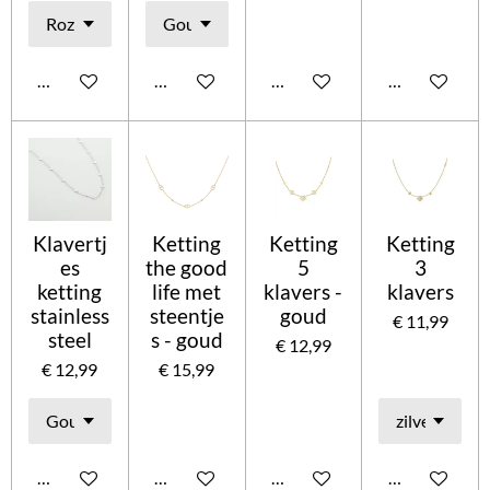
In winkelwagen
In winkelwagen
Houd mij op de hoogte
In winkelwag
Klavertj
Ketting
Ketting
Ketting
es
the good
5
3
ketting
life met
klavers -
klavers
stainless
steentje
goud
€ 11,99
steel
s - goud
€ 12,99
€ 12,99
€ 15,99
In winkelwagen
In winkelwagen
In winkelwagen
In winkelwag