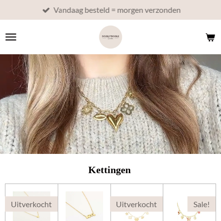
Vandaag besteld = morgen verzonden
Ga
direct
naar
de
hoofdinhoud
Kettingen
Uitverkocht
Uitverkocht
Sale!