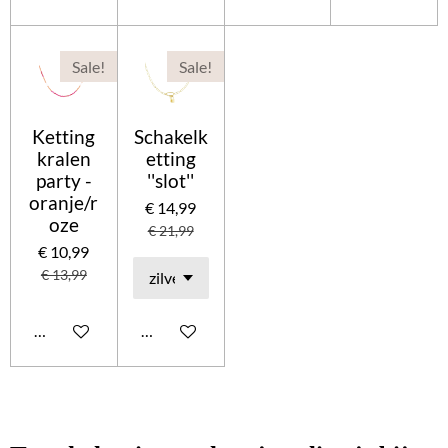
Sale!
Sale!
Ketting
Schakelk
kralen
etting
party -
''slot''
oranje/r
€ 14,99
oze
€ 21,99
€ 10,99
€ 13,99
In winkelwagen
In winkelwagen