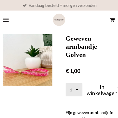
Vandaag besteld = morgen verzonden
Ga
direct
naar
de
hoofdinhoud
Geweven
armbandje
Golven
€ 1,00
In
winkelwagen
Fijn geweven armbandje in