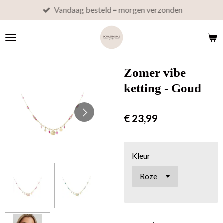
Vandaag besteld = morgen verzonden
Ga
direct
naar
de
hoofdinhoud
Zomer vibe
ketting - Goud
€ 23,99
Kleur