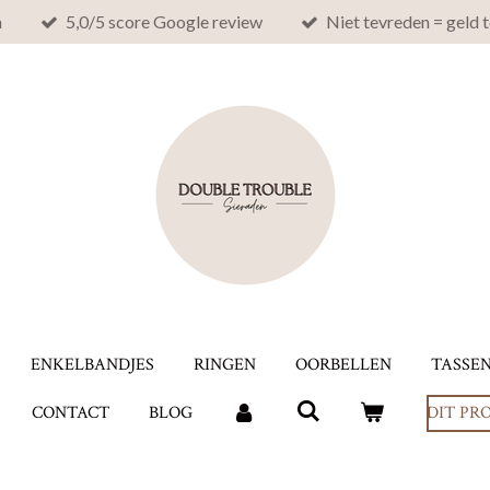
n
5,0/5 score Google review
Niet tevreden = geld 
ENKELBANDJES
RINGEN
OORBELLEN
TASSE
CONTACT
BLOG
DIT PR