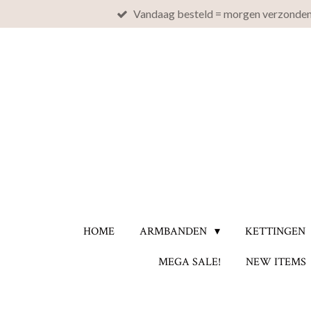
Vandaag besteld = morgen verzonde
Ga
direct
naar
de
hoofdinhoud
HOME
ARMBANDEN
KETTINGEN
MEGA SALE!
NEW ITEMS