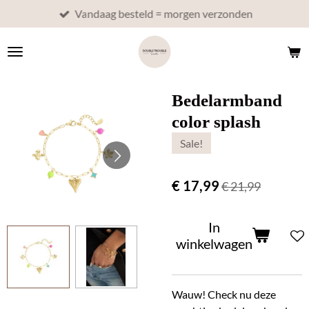
Vandaag besteld = morgen verzonden
Ga
direct
naar
de
hoofdinhoud
Bedelarmband
color splash
Sale!
€ 17,99
€ 21,99
In
winkelwagen
Wauw! Check nu deze