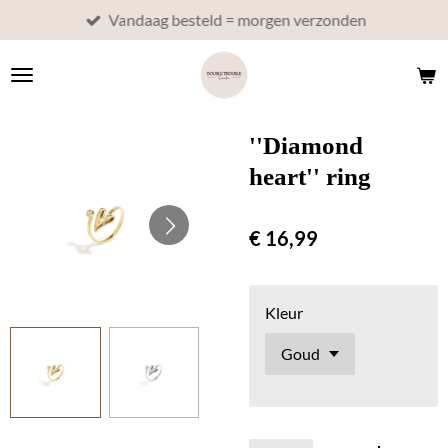
Vandaag besteld = morgen verzonden
Ga
direct
naar
de
hoofdinhoud
''Diamond
heart'' ring
€ 16,99
Kleur